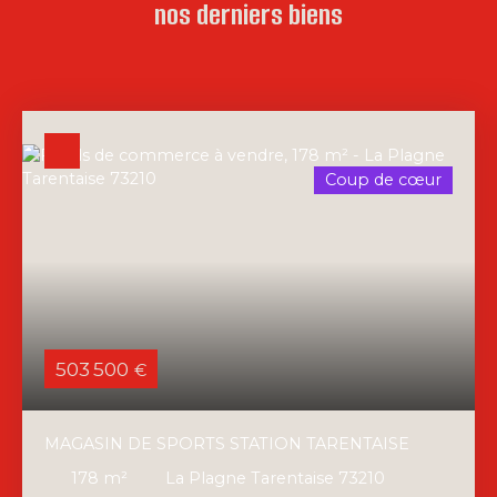
nos derniers biens
Coup de cœur
503 500
€
MAGASIN DE SPORTS STATION TARENTAISE
178
m²
La Plagne Tarentaise 73210