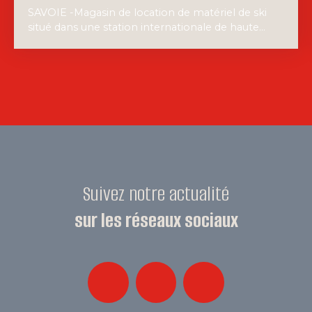
SAVOIE -Magasin de location de matériel de ski
situé dans une station internationale de haute
altitude. Exploitation hiver uniquement. Parc ski:
700 paires env. Idéal pour un couple souhaitant
s'installer en tarentaise. Prix de vente du fonds de
commerce : 503500€ FAI.
Suivez notre actualité
sur les réseaux sociaux