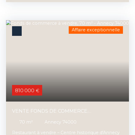
acquisition groupée de plusieurs boutiques sous
enseigne nationale et bénéficiant
d'emplacements à forte visibilité. Clientèle fidèle,
familiale et sportive qui fréquente les lieux tout au
Affaire exceptionnelle
long de l'année. +800m² de vente-location-
entretien de matériel, vêtements et accessoires
de sports de montagne. Ateliers ski et vélos.
Equipe en place renforcée par des saisonniers en
saison hiver et été. CAHT 1. 8M€ en constante
progression . Prix de vente 100% des titres de la
société: 1. 150. 000€ sur la base du bilan établi au
30/09/2025.
810 000
€
VENTE FONDS DE COMMERCE
RESTAURATION - CENTRE ANNECY
70
m²
Annecy 74000
TOURISTIQUES
Restaurant à vendre – Centre historique d'Annecy