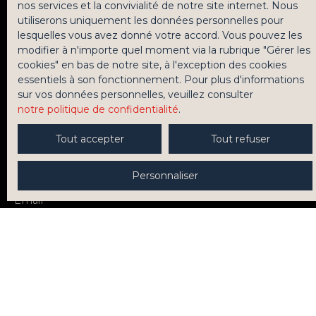
samedi, offrent un bon équilibre entre activité
nos services et la convivialité de notre site internet. Nous
professionnelle et qualité de vie. Licence III
utiliserons uniquement les données personnelles pour
incluse. Loyer mensuel : 3 000 € HT hors charges,
lesquelles vous avez donné votre accord. Vous pouvez les
Ne manquez plus aucun bien
réparti entre 2 000 € pour le restaurant et 1 000 €
modifier à n'importe quel moment via la rubrique ″Gérer les
pour la réserve. Cette affaire constitue une belle
cookies″ en bas de notre site, à l'exception des cookies
correspondant à votre recherche !
opportunité pour un entrepreneur ou dans le
essentiels à son fonctionnement. Pour plus d'informations
cadre d'une reprise familiale, avec un
sur vos données personnelles, veuillez consulter
établissement sain, exploitable immédiatement
notre politique de confidentialité
.
et offrant un emplacement de premier ordre.
Prénom
Dossier complet, informations financières et
Tout accepter
Tout refuser
visites sur rendez-vous.
Nom
Personnaliser
Email
Téléphone
Type de bien
Fonds de commerce