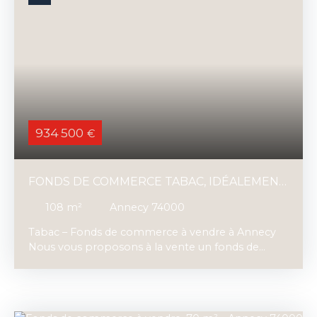
934 500
€
FONDS DE COMMERCE TABAC, IDÉALEMENT
SITUÉ À ANNECY
108
m²
Annecy 74000
Tabac – Fonds de commerce à vendre à Annecy
Nous vous proposons à la vente un fonds de
commerce de tabac situé à Annecy, à proximité
immédiate de nombreux commerces et
bénéficiant d'un emplacement stratégique en
bordure d'un axe très fréquenté, lui assurant une