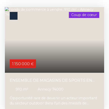
de la gare, dans un environnement dynamique,
l'établissement offre un potentiel de
développement. Actuellement exploitée avec
Coup de cœur
une équipe déjà en place, l'activité génère environ
670 000 € de CA HT sur l'exercice 2025. Prix de
vente du fonds de commerce : 324K€ FAI.
1 150 000
€
ENSEMBLE DE MAGASINS DE SPORTS EN
HAUTE-SAVOIE
910
m²
Annecy 74000
Opportunité rare de devenir un acteur important
du secteur outdoor dans l'un des massifs de
Haute-Savoie. Nous vous proposons une