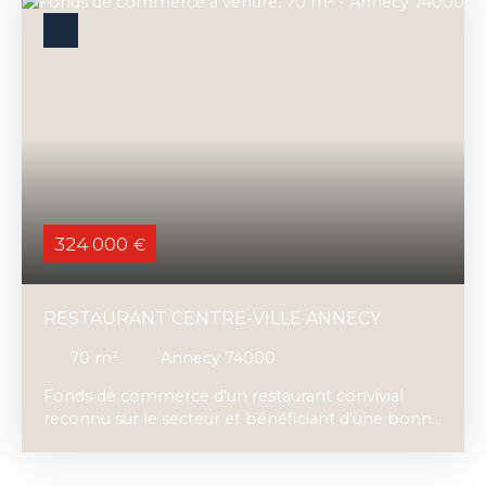
excellente visibilité ainsi qu'un flux régulier de
clientèle. L'activité s'appuie sur une offre
complète comprenant : Vente de tabac ;Presse et
magazines ;Articles de loterie ;Papeterie et
produits de proximité ;PMU. Cette affaire
constitue une belle opportunité pour un
repreneur souhaitant reprendre un commerce
reconnu et solidement implanté. Chiffre d'affaires
HT 2025 : supérieur à 700 000 €. Prix de vente du
fonds de commerce : 934 500 € FAI.
324 000
€
RESTAURANT CENTRE-VILLE ANNECY
70
m²
Annecy 74000
Fonds de commerce d'un restaurant convivial
reconnu sur le secteur et bénéficiant d'une bonne
réputation auprès des Annéciens et des touristes.
Idéalement situé au cœur d'Annecy, à proximité